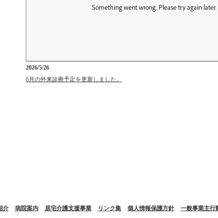
2026/5/26
6月の外来診療予定を更新しました。
一部配布の診療予定の中で、耳鼻咽喉科・岸田麻衣先生の診療日が16日(土
詫びして訂正いたします。
紹介
病院案内
居宅介護支援事業
リンク集
個人情報保護方針
一般事業主行